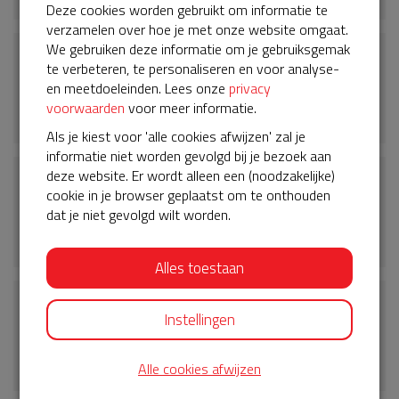
Deze cookies worden gebruikt om informatie te
verzamelen over hoe je met onze website omgaat.
We gebruiken deze informatie om je gebruiksgemak
€ 5
te verbeteren, te personaliseren en voor analyse-
Sylvia
en meetdoeleinden. Lees onze
privacy
voorwaarden
voor meer informatie.
02-05-2023 | 07:17
Als je kiest voor 'alle cookies afwijzen' zal je
informatie niet worden gevolgd bij je bezoek aan
€ 10
deze website. Er wordt alleen een (noodzakelijke)
cookie in je browser geplaatst om te onthouden
Anoniem
dat je niet gevolgd wilt worden.
02-05-2023 | 07:01
Alles toestaan
€ 10
Instellingen
Anoniem
02-05-2023 | 06:45
Alle cookies afwijzen