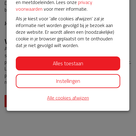
en meetdoeleinden. Lees onze
privacy
Dankzij
Univé Buurtfonds
ontvangt iedere actie een eerste
voorwaarden
voor meer informatie.
bijdrage van € 200,-.
Als je kiest voor 'alle cookies afwijzen' zal je
Je betaalt dus slechts € 375,- inclusief btw voor 5 jaar.
informatie niet worden gevolgd bij je bezoek aan
deze website. Er wordt alleen een (noodzakelijke)
cookie in je browser geplaatst om te onthouden
Voorwaarden voor het servicepakket
dat je niet gevolgd wilt worden.
Als jouw actie succesvol verloopt en je het bedrag voor het
servicepakket hebt ingezameld, zal de startdatum van het
pakket de datum zijn waarop de huidige overeenkomst afloopt.
Alles toestaan
Lees de voorwaarden voordat je jouw actie start. Zo weet je
precies wat je van het servicepakket kunt verwachten. Heb je
Instellingen
nog vragen? Neem dan contact op en bel naar 035-3333510.
Alle cookies afwijzen
Start een actie!