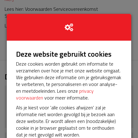
Lees hier: Voorwaarden Serviceovereenkomst
ServiceBuurtAED
[download hier]
Lees hier:
Algemene Voorwaarden ProCardio consument
Deze website gebruikt cookies
Deze cookies worden gebruikt om informatie te
verzamelen over hoe je met onze website omgaat.
Downloads
We gebruiken deze informatie om je gebruiksgemak
te verbeteren, te personaliseren en voor analyse-
en meetdoeleinden. Lees onze
privacy
Voorwaarden Serviceovereenkomst
voorwaarden
voor meer informatie.
ServiceBuurtAED
Als je kiest voor 'alle cookies afwijzen' zal je
informatie niet worden gevolgd bij je bezoek aan
Download
deze website. Er wordt alleen een (noodzakelijke)
cookie in je browser geplaatst om te onthouden
dat je niet gevolgd wilt worden.