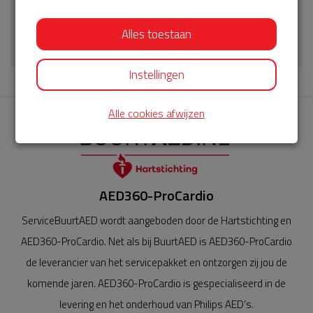
Algemene Voorwaarden ServiceBuurtAED
Alles toestaan
Download
Instellingen
Alle cookies afwijzen
AED360-ProCardio
ServiceBuurtAED wordt aangeboden door de Hartstichting en
AED360-ProCardio. Net als bij BuurtAED is AED360-ProCardio
de leverancier van het servicepakket en ontzorgen zij jou de
komende jaren. AED360-ProCardio is gespecialiseerd in de
levering en het onderhoud van Philips AED’s.