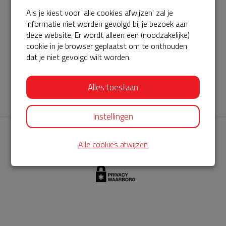
Als je kiest voor 'alle cookies afwijzen' zal je
AED360-ProCardio
informatie niet worden gevolgd bij je bezoek aan
ServiceBuurtAED wordt aangeboden door de Hartstichting en
deze website. Er wordt alleen een (noodzakelijke)
cookie in je browser geplaatst om te onthouden
AED360-ProCardio. Net als bij BuurtAED is AED360-ProCardio
dat je niet gevolgd wilt worden.
de leverancier van het servicepakket en ontzorgen zij jou de
komende jaren. AED360-ProCardio is gespecialiseerd in de
Alles toestaan
levering en het onderhoud van Philips AED’s.
Instellingen
Alle cookies afwijzen