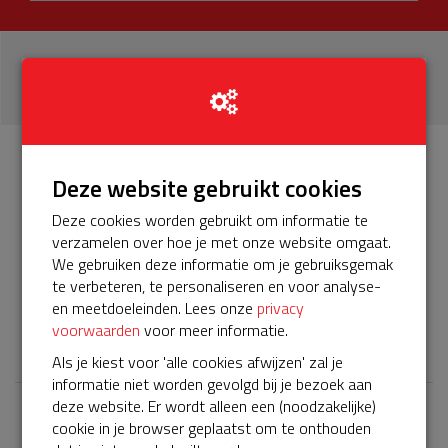
30
donaties
Info
Donateurs
Deze website gebruikt cookies
30
Deze cookies worden gebruikt om informatie te
verzamelen over hoe je met onze website omgaat.
Het servicepakket van onze BuurtAED verloopt bijna en
We gebruiken deze informatie om je gebruiksgemak
moet worden verlengd, zodat onze AED gebruiksklaar
te verbeteren, te personaliseren en voor analyse-
blijft. Help je mee? Doneer voor ons servicepakket!
en meetdoeleinden. Lees onze
privacy
voorwaarden
voor meer informatie.
𝕏
Als je kiest voor 'alle cookies afwijzen' zal je
informatie niet worden gevolgd bij je bezoek aan
deze website. Er wordt alleen een (noodzakelijke)
cookie in je browser geplaatst om te onthouden
Laatste donaties