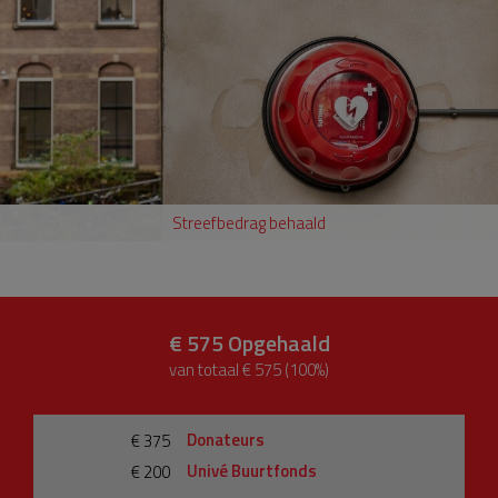
Streefbedrag behaald
€ 575
Opgehaald
van totaal € 575 (100%)
Donateurs
€ 375
Univé Buurtfonds
€ 200