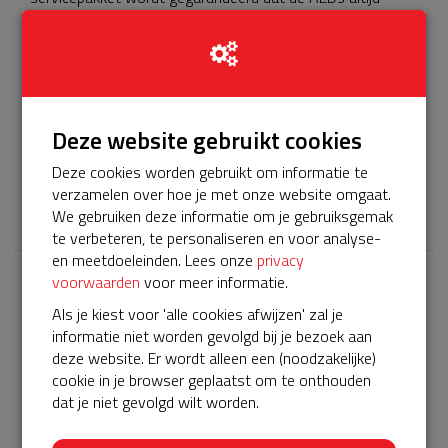
beschikbaar zijn. De pads worden regelmatig gewisseld en
iedere vijf jaar komt er een nieuwe accu in.
Dit is de crowdfunding voor de eerste BuurtAED in het
Vonderkwartier. Deze is binnen vijf dagen succesvol
afgerond.
Helpen jullie mee om ook de tweede AED in het
Deze website gebruikt cookies
Vonderkwartier van een servicepakket te voorzien?
Dankjewel namens alle inwoners van de wijk.
Deze cookies worden gebruikt om informatie te
verzamelen over hoe je met onze website omgaat.
𝕏
We gebruiken deze informatie om je gebruiksgemak
te verbeteren, te personaliseren en voor analyse-
en meetdoeleinden. Lees onze
privacy
voorwaarden
voor meer informatie.
Laatste donaties
Als je kiest voor 'alle cookies afwijzen' zal je
Bekijk alle
informatie niet worden gevolgd bij je bezoek aan
deze website. Er wordt alleen een (noodzakelijke)
€ 20
cookie in je browser geplaatst om te onthouden
dat je niet gevolgd wilt worden.
Guido
03-01-2024 | 15:52