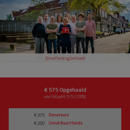
Streefbedrag behaald
€ 575
Opgehaald
van totaal € 575 (100%)
Donateurs
€ 375
Univé Buurtfonds
€ 200