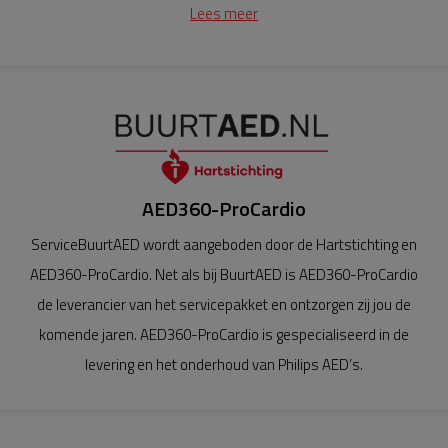
hier samen ook een succes van maken.
Lees meer
AED360-ProCardio
ServiceBuurtAED wordt aangeboden door de Hartstichting en
AED360-ProCardio. Net als bij BuurtAED is AED360-ProCardio
de leverancier van het servicepakket en ontzorgen zij jou de
komende jaren. AED360-ProCardio is gespecialiseerd in de
levering en het onderhoud van Philips AED’s.