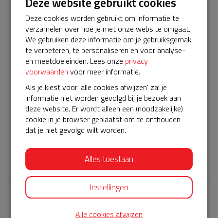
Deze website gebruikt cookies
beschikbaar zijn. De pads worden regelmatig gewisseld en
Deze cookies worden gebruikt om informatie te
iedere vijf jaar komt er een nieuwe accu in.
verzamelen over hoe je met onze website omgaat.
Helpen jullie weer mee met de financiering ervan? Het gaat
We gebruiken deze informatie om je gebruiksgemak
om twee AEDs, dus twee servicecontracten. Per
te verbeteren, te personaliseren en voor analyse-
servicecontract hebben we al 200 euro gesponsord
en meetdoeleinden. Lees onze
privacy
gekregen van het Univé Buurtfonds
en we hebben voor
voorwaarden
voor meer informatie.
de eerste AED al 375 euro opgehaald!
Dan resteert er
Als je kiest voor 'alle cookies afwijzen' zal je
nog maar 375 euro voor de laatste AED. Dat moeten we
informatie niet worden gevolgd bij je bezoek aan
toch wel weer voor elkaar krijgen toch?
deze website. Er wordt alleen een (noodzakelijke)
Dit is de tweede crowdfunding voor de tweede BuurtAED
cookie in je browser geplaatst om te onthouden
in het Vonderkwartier. De
eerste crowdfundingsactie
is
dat je niet gevolgd wilt worden.
succesvol afgesloten.
𝕏
Alles toestaan
Instellingen
Laatste donaties
Alle cookies afwijzen