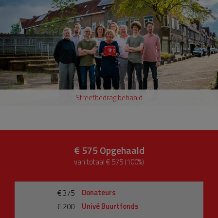
Streefbedrag behaald
€ 575
Opgehaald
van totaal € 575 (100%)
Donateurs
€ 375
Univé Buurtfonds
€ 200