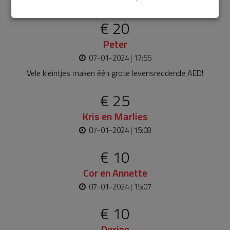
Bekijk alle
€ 20
Peter
07-01-2024 | 17:55
Vele kleintjes maken één grote levensreddende AED!
€ 25
Kris en Marlies
07-01-2024 | 15:08
€ 10
Cor en Annette
07-01-2024 | 15:07
€ 10
Dorine