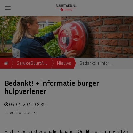
ServiceBuurtAED
Nieuws
Bedankt! + informatie burger hulpverlener
Vledders 4,
Bedankt! + informatie burger
Zuidbroek
hulpverlener
05-04-2024 | 08:35
Lieve Donateurs,
Heel erg bedankt voor jullie donaties! Op dit moment nog €125