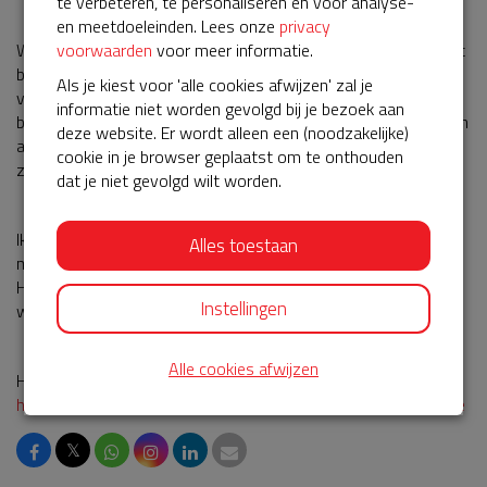
te verbeteren, te personaliseren en voor analyse-
van uw beroep
en meetdoeleinden. Lees onze
privacy
Wilt u graag burgerhulpverlener worden maar bent u niet in het
voorwaarden
voor meer informatie.
bezit van een reanimatie certificaat? Dan kunt u zich bij
Als je kiest voor 'alle cookies afwijzen' zal je
verschillende instanties in de provincie Groningen voor een
informatie niet worden gevolgd bij je bezoek aan
basis cursus reanimeren aanmelden. Er zitten vaak lage kosten
deze website. Er wordt alleen een (noodzakelijke)
aan verbonden. Soms kunt u deze kosten declareren bij uw
cookie in je browser geplaatst om te onthouden
zorgverzekeraar. Dit ligt aan de polis die u heeft afgesloten.
dat je niet gevolgd wilt worden.
Ik wil nogmaals iedereen bedanken voor de gulle bijdragen! U
Alles toestaan
mag deze actie altijd delen met uw buren, vrienden en familie.
Hopelijk halen we het volledige bedrag snel op en kunnen we
Instellingen
weer 5 jaar genieten van de mooie service.
Alle cookies afwijzen
Hierbij een link voor een reanimatie cursus in Groningen:
https://reanimatiecursus.hartstichting.nl/cursus/15305?q=true
𝕏