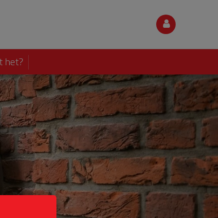
t het?