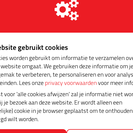
ebsite gebruikt cookies
ten
Nieuws
ies worden gebruikt om informatie te verzamelen ove
website omgaat. We gebruiken deze informatie om j
emak te verbeteren, te personaliseren en voor analy
einden. Lees onze
privacy voorwaarden
voor meer inf
st voor 'alle cookies afwijzen' zal je informatie niet w
n
ij je bezoek aan deze website. Er wordt alleen een
lijke) cookie in je browser geplaatst om te onthouden 
erloopt het huidige servicepakket binnenkort. Om ve
lgd wilt worden.
houd bij storing en na een inzet willen wij dit pakket
. Doe jij mee? Ga nu naar de link, zoek onze actie en