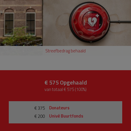
Streefbedrag behaald
€ 575
Opgehaald
van totaal € 575 (100%)
Donateurs
€ 375
Univé Buurtfonds
€ 200