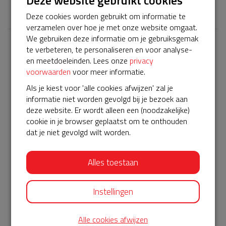
Deze website gebruikt cookies
𝕏
Deze cookies worden gebruikt om informatie te
verzamelen over hoe je met onze website omgaat.
We gebruiken deze informatie om je gebruiksgemak
te verbeteren, te personaliseren en voor analyse-
Laatste donaties
en meetdoeleinden. Lees onze
privacy
Bekijk alle
voorwaarden
voor meer informatie.
Als je kiest voor 'alle cookies afwijzen' zal je
€ 10
informatie niet worden gevolgd bij je bezoek aan
Maarten
deze website. Er wordt alleen een (noodzakelijke)
cookie in je browser geplaatst om te onthouden
21-06-2024 | 13:26
dat je niet gevolgd wilt worden.
€ 25
Alles toestaan
Theo
21-06-2024 | 12:07
Instellingen
Heel mooi initiatief en zeer belangrijk als de nood aan de
man komt.
Alle cookies afwijzen