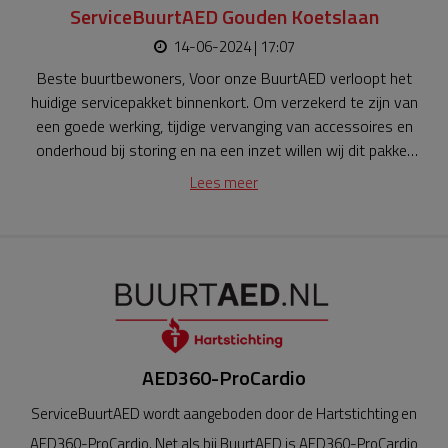
ServiceBuurtAED Gouden Koetslaan
14-06-2024 | 17:07
Beste buurtbewoners, Voor onze BuurtAED verloopt het
huidige servicepakket binnenkort. Om verzekerd te zijn van
een goede werking, tijdige vervanging van accessoires en
onderhoud bij storing en na een inzet willen wij dit pakket
graag met 5 jaar verlengen. We doen dit samen met de
Lees meer
buurt, en samen voor de buurt. Doe jij mee? Ga nu naar de
link, zoek onze actie en doneer via het crowdfunding
platform. www.buurtaed.nl (Gouden Koetslaan Vleuten)
Samen gaan we voor hartveiligheid in onze buurt. Dank je
wel! Hartelijke groet,Ilonka Snier
AED360-ProCardio
ServiceBuurtAED wordt aangeboden door de Hartstichting en
AED360-ProCardio. Net als bij BuurtAED is AED360-ProCardio