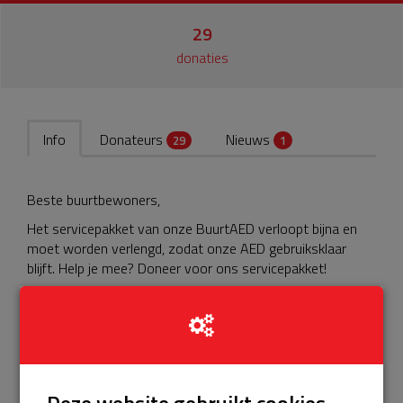
29
donaties
Info
Donateurs
Nieuws
29
1
Beste buurtbewoners,
Het servicepakket van onze BuurtAED verloopt bijna en
moet worden verlengd, zodat onze AED gebruiksklaar
blijft. Help je mee? Doneer voor ons servicepakket!
https://www.servicebuurtaed.nl/project/servicebuurtaed-
straat-postcode-plaats-254
Bedankt!
Ilonka Snier