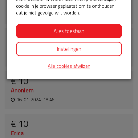
Anoniem
cookie in je browser geplaatst om te onthouden
dat je niet gevolgd wilt worden.
16-01-2024 | 18:48
Alles toestaan
€ 10
Marta
Instellingen
16-01-2024 | 18:47
Alle cookies afwijzen
€ 10
Anoniem
16-01-2024 | 18:46
€ 10
Erica