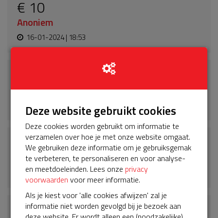
€ 10
Anoniem
16-01-2024 | 18:53
€ 10
Anoniem
16-01-2024 | 18:53
Deze website gebruikt cookies
Deze cookies worden gebruikt om informatie te
verzamelen over hoe je met onze website omgaat.
€ 25
We gebruiken deze informatie om je gebruiksgemak
k
te verbeteren, te personaliseren en voor analyse-
en meetdoeleinden. Lees onze
privacy
16-01-2024 | 18:49
voorwaarden
voor meer informatie.
Als je kiest voor 'alle cookies afwijzen' zal je
€ 10
informatie niet worden gevolgd bij je bezoek aan
deze website. Er wordt alleen een (noodzakelijke)