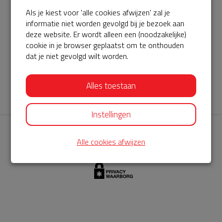
Als je kiest voor 'alle cookies afwijzen' zal je
AED360-ProCardio
informatie niet worden gevolgd bij je bezoek aan
ServiceBuurtAED wordt aangeboden door de Hartstichting en
deze website. Er wordt alleen een (noodzakelijke)
cookie in je browser geplaatst om te onthouden
AED360-ProCardio. Net als bij BuurtAED is AED360-ProCardio
dat je niet gevolgd wilt worden.
de leverancier van het servicepakket en ontzorgen zij jou de
komende jaren. AED360-ProCardio is gespecialiseerd in de
Alles toestaan
levering en het onderhoud van Philips AED’s.
Instellingen
Alle cookies afwijzen