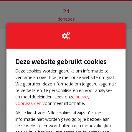
21
donaties
Info
Donateurs
21
Deze website gebruikt cookies
Het servicepakket van onze BuurtAED verloopt bijna en
Deze cookies worden gebruikt om informatie te
moet worden verlengd, zodat onze AED gebruiksklaar
verzamelen over hoe je met onze website omgaat.
blijft. Help je mee? Doneer voor ons servicepakket!
We gebruiken deze informatie om je gebruiksgemak
𝕏
te verbeteren, te personaliseren en voor analyse-
en meetdoeleinden. Lees onze
privacy
voorwaarden
voor meer informatie.
Als je kiest voor 'alle cookies afwijzen' zal je
Laatste donaties
informatie niet worden gevolgd bij je bezoek aan
deze website. Er wordt alleen een (noodzakelijke)
Bekijk alle