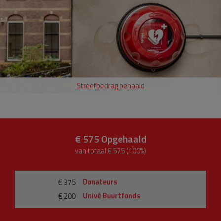
Streefbedrag behaald
€ 575
Opgehaald
van totaal € 575 (100%)
Donateurs
€ 375
Univé Buurtfonds
€ 200