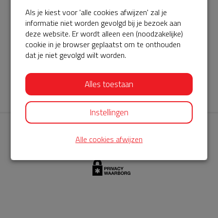
Als je kiest voor 'alle cookies afwijzen' zal je
AED360-ProCardio
informatie niet worden gevolgd bij je bezoek aan
ServiceBuurtAED wordt aangeboden door de Hartstichting en
deze website. Er wordt alleen een (noodzakelijke)
cookie in je browser geplaatst om te onthouden
AED360-ProCardio. Net als bij BuurtAED is AED360-ProCardio
dat je niet gevolgd wilt worden.
de leverancier van het servicepakket en ontzorgen zij jou de
komende jaren. AED360-ProCardio is gespecialiseerd in de
Alles toestaan
levering en het onderhoud van Philips AED’s.
Instellingen
Alle cookies afwijzen