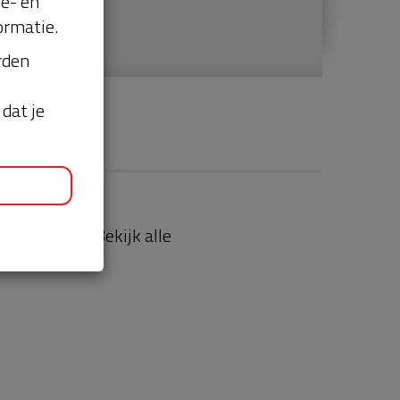
se- en
ormatie.
orden
dat je
aties
Bekijk alle