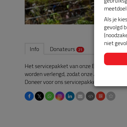
gebruiksg
meetdoel
Als je kie
gevolgd b
(noodzake
niet gevo
Info
Donateurs
21
Het servicepakket van onze BuurtAED verl
worden verlengd, zodat onze AED gebruikskl
Doneer voor ons servicepakket!
𝕏