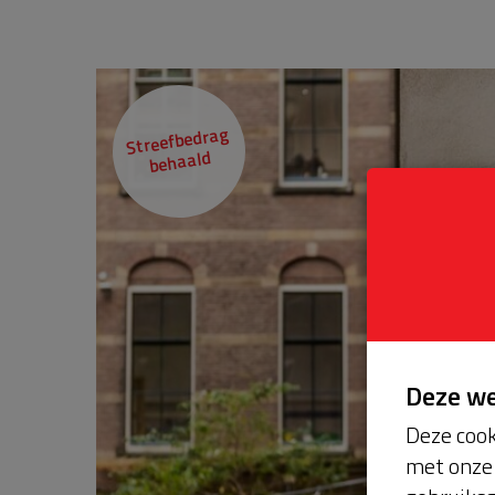
Streefbedrag
behaald
Deze w
Deze cook
met onze 