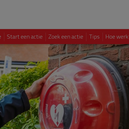
e
Start een actie
Zoek een actie
Tips
Hoe werk