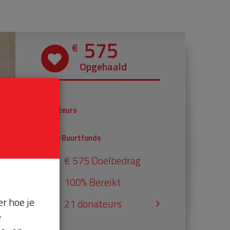
575
€
Opgehaald
€ 375
Donateurs
€ 200
Univé Buurtfonds
€ 575 Doelbedrag
100% Bereikt
r hoe je
21 donateurs
e