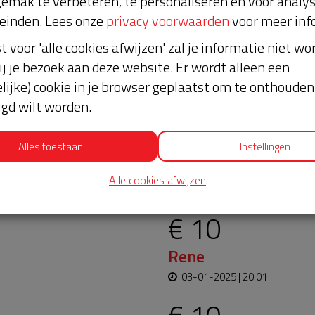
emak te verbeteren, te personaliseren en voor analy
einden. Lees onze
privacy voorwaarden
voor meer inf
st voor 'alle cookies afwijzen' zal je informatie niet w
ij je bezoek aan deze website. Er wordt alleen een
lijke) cookie in je browser geplaatst om te onthouden 
lgd wilt worden.
Alles toestaan
Instellingen
oopt bijna en moet
Laatste don
Alle cookies afwijzen
aar blijft. Help je mee?
€ 10
Rene
03-01-2025 | 20:01