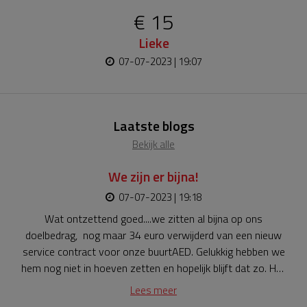
€ 15
Lieke
07-07-2023 | 19:07
Laatste blogs
Bekijk alle
We zijn er bijna!
07-07-2023 | 19:18
Wat ontzettend goed....we zitten al bijna op ons
doelbedrag, nog maar 34 euro verwijderd van een nieuw
service contract voor onze buurtAED. Gelukkig hebben we
hem nog niet in hoeven zetten en hopelijk blijft dat zo. Het
huidige contract verloopt in december, wanneer we het
Lees meer
bedrag bij elkaar hebben zijn we er zeker van dat we, nadat