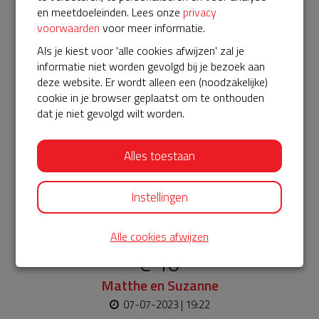
en meetdoeleinden. Lees onze
privacy
€ 5
voorwaarden
voor meer informatie.
Anoniem
Als je kiest voor 'alle cookies afwijzen' zal je
informatie niet worden gevolgd bij je bezoek aan
07-07-2023 | 19:31
deze website. Er wordt alleen een (noodzakelijke)
cookie in je browser geplaatst om te onthouden
€ 10
dat je niet gevolgd wilt worden.
Anoniem
07-07-2023 | 19:28
Alles toestaan
€ 10
Instellingen
Joyce
07-07-2023 | 19:26
Alle cookies afwijzen
€ 10
Matthe en Suzanne
07-07-2023 | 19:22