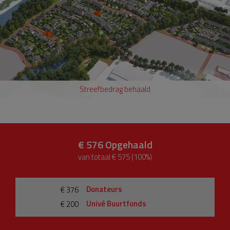
Streefbedrag behaald
€ 576
Opgehaald
van totaal € 575 (100%)
Donateurs
€ 376
Univé Buurtfonds
€ 200