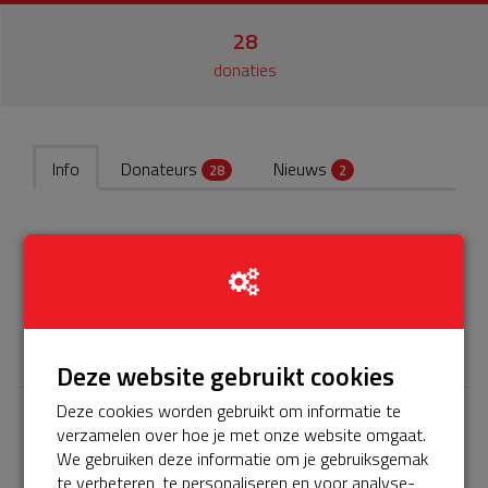
28
donaties
Info
Donateurs
Nieuws
28
2
Het servicepakket van onze BuurtAED verloopt bijna en
moet worden verlengd, zodat onze AED gebruiksklaar
blijft. Help je mee? Doneer voor ons servicepakket!
𝕏
Deze website gebruikt cookies
Deze cookies worden gebruikt om informatie te
verzamelen over hoe je met onze website omgaat.
Laatste donaties
We gebruiken deze informatie om je gebruiksgemak
Bekijk alle
te verbeteren, te personaliseren en voor analyse-