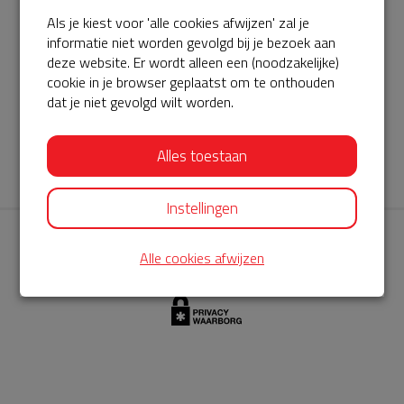
Als je kiest voor 'alle cookies afwijzen' zal je
AED360-ProCardio
informatie niet worden gevolgd bij je bezoek aan
ServiceBuurtAED wordt aangeboden door de Hartstichting en
deze website. Er wordt alleen een (noodzakelijke)
cookie in je browser geplaatst om te onthouden
AED360-ProCardio. Net als bij BuurtAED is AED360-ProCardio
dat je niet gevolgd wilt worden.
de leverancier van het servicepakket en ontzorgen zij jou de
komende jaren. AED360-ProCardio is gespecialiseerd in de
Alles toestaan
levering en het onderhoud van Philips AED’s.
Instellingen
Alle cookies afwijzen