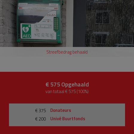
Streefbedrag behaald
€ 575
Opgehaald
van totaal € 575 (100%)
Donateurs
€ 375
Univé Buurtfonds
€ 200