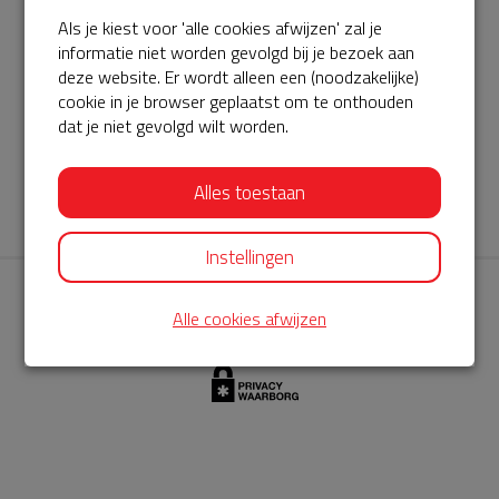
Als je kiest voor 'alle cookies afwijzen' zal je
AED360-ProCardio
informatie niet worden gevolgd bij je bezoek aan
ServiceBuurtAED wordt aangeboden door de Hartstichting en
deze website. Er wordt alleen een (noodzakelijke)
cookie in je browser geplaatst om te onthouden
AED360-ProCardio. Net als bij BuurtAED is AED360-ProCardio
dat je niet gevolgd wilt worden.
de leverancier van het servicepakket en ontzorgen zij jou de
komende jaren. AED360-ProCardio is gespecialiseerd in de
Alles toestaan
levering en het onderhoud van Philips AED’s.
Instellingen
Alle cookies afwijzen