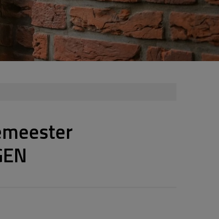
emeester
GEN