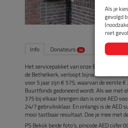
Als je kie
gevolgd b
(noodzake
niet gevo
Info
Donateurs
36
Het servicepakket van onze BuurtAED, bev
de Bethelkerk, verloopt bijna en moet wor
voor 5 jaar zijn € 575, waarvan de eerste €
Buurtfonds gedoneerd wordt. Als we met el
375 bij elkaar brengen dan is onze AED voo
24/7 gebruiksklaar. En onlangs is de AED s
mooi tastbaar resultaat. Doe je mee met d
PS Bekijk beide foto's, pincode AED cijfer 