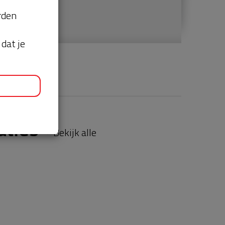
orden
dat je
aties
Bekijk alle