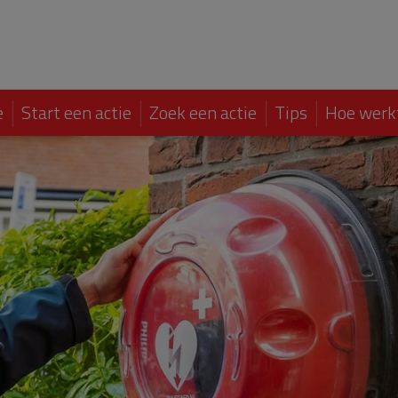
e
Start een actie
Zoek een actie
Tips
Hoe werk