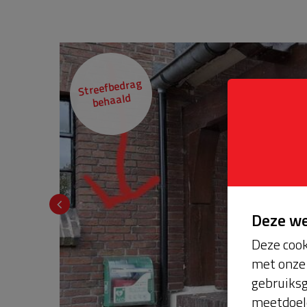
Streefbedrag
behaald
Deze w
Deze cook
met onze 
gebruiksg
meetdoel