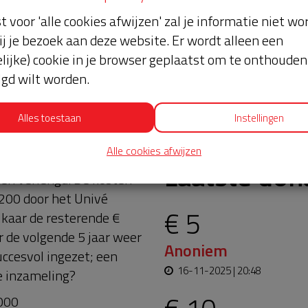
st voor 'alle cookies afwijzen' zal je informatie niet w
ij je bezoek aan deze website. Er wordt alleen een
lijke) cookie in je browser geplaatst om te onthouden 
lgd wilt worden.
Alles toestaan
Instellingen
Alle cookies afwijzen
estigd aan de muur van
Laatste don
den verlengd. De kosten
 200 door het Univé
€ 5
kaar de resterende €
r de volgende 5 jaar weer
Anoniem
uccesvol ingezet; een
16-11-2025 | 20:48
e inzameling?
0000