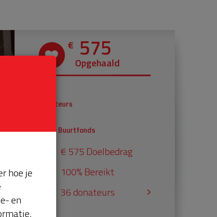
575
€
Opgehaald
€ 375
Donateurs
€ 200
Univé Buurtfonds
€ 575 Doelbedrag
100% Bereikt
r hoe je
e
36 donateurs
se- en
ormatie.