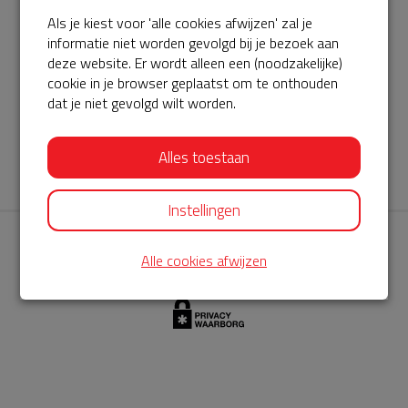
Als je kiest voor 'alle cookies afwijzen' zal je
AED360-ProCardio
informatie niet worden gevolgd bij je bezoek aan
ServiceBuurtAED wordt aangeboden door de Hartstichting en
deze website. Er wordt alleen een (noodzakelijke)
cookie in je browser geplaatst om te onthouden
AED360-ProCardio. Net als bij BuurtAED is AED360-ProCardio
dat je niet gevolgd wilt worden.
de leverancier van het servicepakket en ontzorgen zij jou de
komende jaren. AED360-ProCardio is gespecialiseerd in de
Alles toestaan
levering en het onderhoud van Philips AED’s.
Instellingen
Alle cookies afwijzen