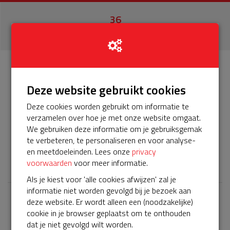
36
donaties
Info
Donateurs
36
Deze website gebruikt cookies
Deze cookies worden gebruikt om informatie te
Het servicepakket van onze BuurtAED verloopt bijna en
verzamelen over hoe je met onze website omgaat.
moet worden verlengd, zodat onze AED gebruiksklaar
We gebruiken deze informatie om je gebruiksgemak
blijft. Help je mee? Doneer voor ons servicepakket!
te verbeteren, te personaliseren en voor analyse-
en meetdoeleinden. Lees onze
privacy
𝕏
voorwaarden
voor meer informatie.
Als je kiest voor 'alle cookies afwijzen' zal je
informatie niet worden gevolgd bij je bezoek aan
deze website. Er wordt alleen een (noodzakelijke)
Laatste donaties
cookie in je browser geplaatst om te onthouden
Bekijk alle
dat je niet gevolgd wilt worden.