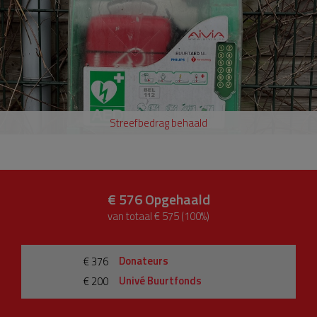
Streefbedrag behaald
€ 576
Opgehaald
van totaal € 575 (100%)
Donateurs
€ 376
Univé Buurtfonds
€ 200