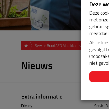
Deze w
Deze cook
met onze 
gebruiksg
meetdoel
Als je kie
Service BuurtAED Malakkastraat POSTC
gevolgd b
(noodzake
Nieuws
niet gevo
Extra informatie
Privacy
ServiceBu