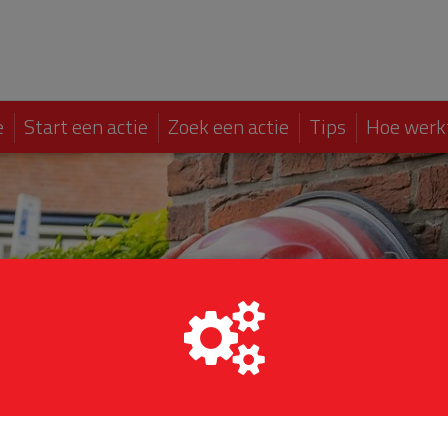
e
Start een actie
Zoek een actie
Tips
Hoe werk