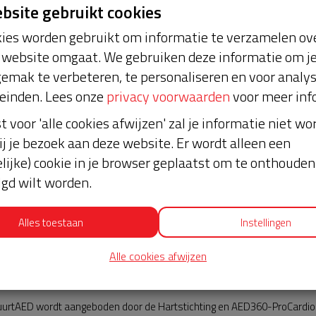
ebsite gebruikt cookies
ies worden gebruikt om informatie te verzamelen ove
website omgaat. We gebruiken deze informatie om j
emak te verbeteren, te personaliseren en voor analy
einden. Lees onze
privacy voorwaarden
voor meer inf
st voor 'alle cookies afwijzen' zal je informatie niet w
ODE, PLAATS
Nieuws
ij je bezoek aan deze website. Er wordt alleen een
lijke) cookie in je browser geplaatst om te onthouden 
lgd wilt worden.
Alles toestaan
Instellingen
Alle cookies afwijzen
AED360-ProCardio
urtAED wordt aangeboden door de Hartstichting en AED360-ProCardio. 