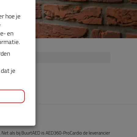
r hoe je
e
se- en
ormatie.
orden
dat je
Net als bij BuurtAED is AED360-ProCardio de leverancier