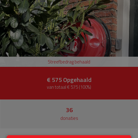
Streefbedrag behaald
€ 575
Opgehaald
van totaal € 575 (100%)
36
donaties