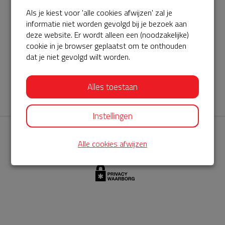
Als je kiest voor 'alle cookies afwijzen' zal je
AED360-ProCardio
informatie niet worden gevolgd bij je bezoek aan
ServiceBuurtAED wordt aangeboden door de Hartstichting en
deze website. Er wordt alleen een (noodzakelijke)
cookie in je browser geplaatst om te onthouden
AED360-ProCardio. Net als bij BuurtAED is AED360-ProCardio
dat je niet gevolgd wilt worden.
de leverancier van het servicepakket en ontzorgen zij jou de
komende jaren. AED360-ProCardio is gespecialiseerd in de
Alles toestaan
levering en het onderhoud van Philips AED’s.
Instellingen
Alle cookies afwijzen