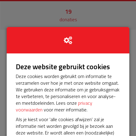
19
donaties
Info
Donateurs
19
Deze website gebruikt cookies
Het is al weer 5 jaar geleden dat we de BuurtAED hebben
kunnen installeren, mede door jullie donaties. Inmiddels is
Deze cookies worden gebruikt om informatie te
onze BuurtAED meerdere keren ingezet, waarbij zeker
verzamelen over hoe je met onze website omgaat.
eenmaal levensreddend! Het servicepakket van onze
We gebruiken deze informatie om je gebruiksgemak
BuurtAED verloopt nu bijna en moet worden verlengd,
te verbeteren, te personaliseren en voor analyse-
zodat onze AED gebruiksklaar blijft. Help je mee? Doneer
en meetdoeleinden. Lees onze
privacy
nu voor ons servicepakket!
voorwaarden
voor meer informatie.
Als je kiest voor 'alle cookies afwijzen' zal je
𝕏
informatie niet worden gevolgd bij je bezoek aan
deze website. Er wordt alleen een (noodzakelijke)