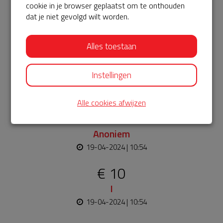
cookie in je browser geplaatst om te onthouden
dat je niet gevolgd wilt worden.
Laatste donaties
Bekijk alle
Alles toestaan
€ 10
Instellingen
Terence
19-04-2024 | 10:59
Alle cookies afwijzen
€ 25
Anoniem
19-04-2024 | 10:54
€ 10
I
19-04-2024 | 10:54