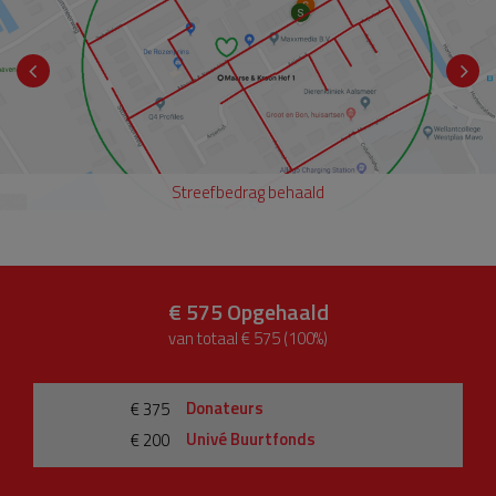
Streefbedrag behaald
€ 575
Opgehaald
van totaal € 575 (100%)
Donateurs
€ 375
Univé Buurtfonds
€ 200