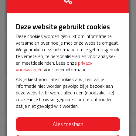
€ 20
Ilse
29-05-2026 | 08:32
Deze website gebruikt cookies
Deze cookies worden gebruikt om informatie te
verzamelen over hoe je met onze website omgaat.
€ 20
We gebruiken deze informatie om je gebruiksgemak
Piet hoetmer
te verbeteren, te personaliseren en voor analyse-
en meetdoeleinden. Lees onze
privacy
28-05-2026 | 19:44
voorwaarden
voor meer informatie.
Als je kiest voor 'alle cookies afwijzen' zal je
informatie niet worden gevolgd bij je bezoek aan
€ 25
deze website. Er wordt alleen een (noodzakelijke)
Gert en Odilia
cookie in je browser geplaatst om te onthouden
dat je niet gevolgd wilt worden.
28-05-2026 | 19:04
Alles toestaan
€ 10