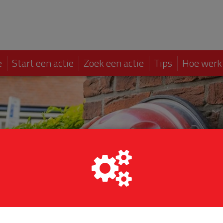
e
Start een actie
Zoek een actie
Tips
Hoe werk