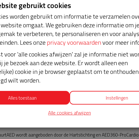
ebsite gebruikt cookies
ies worden gebruikt om informatie te verzamelen ove
website omgaat. We gebruiken deze informatie om j
emak te verbeteren, te personaliseren en voor analy
einden. Lees onze
privacy voorwaarden
voor meer inf
st voor 'alle cookies afwijzen' zal je informatie niet w
ij je bezoek aan deze website. Er wordt alleen een
lijke) cookie in je browser geplaatst om te onthouden 
lgd wilt worden.
Alles toestaan
Instellingen
Alle cookies afwijzen
AED360-ProCardio
urtAED wordt aangeboden door de Hartstichting en AED360-ProCardio. 