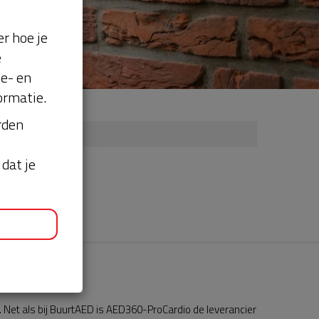
r hoe je
e
se- en
ormatie.
orden
dat je
Net als bij BuurtAED is AED360-ProCardio de leverancier