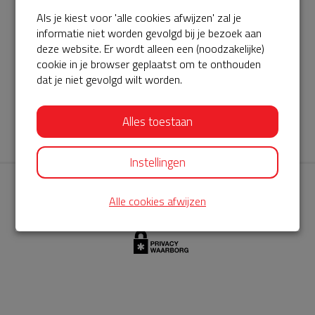
Als je kiest voor 'alle cookies afwijzen' zal je
AED360-ProCardio
informatie niet worden gevolgd bij je bezoek aan
ServiceBuurtAED wordt aangeboden door de Hartstichting en
deze website. Er wordt alleen een (noodzakelijke)
cookie in je browser geplaatst om te onthouden
AED360-ProCardio. Net als bij BuurtAED is AED360-ProCardio
dat je niet gevolgd wilt worden.
de leverancier van het servicepakket en ontzorgen zij jou de
komende jaren. AED360-ProCardio is gespecialiseerd in de
Alles toestaan
levering en het onderhoud van Philips AED’s.
Instellingen
Alle cookies afwijzen