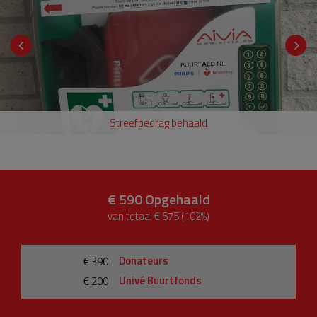
Streefbedrag behaald
€ 590
Opgehaald
van totaal € 575 (102%)
Donateurs
€ 390
Univé Buurtfonds
€ 200