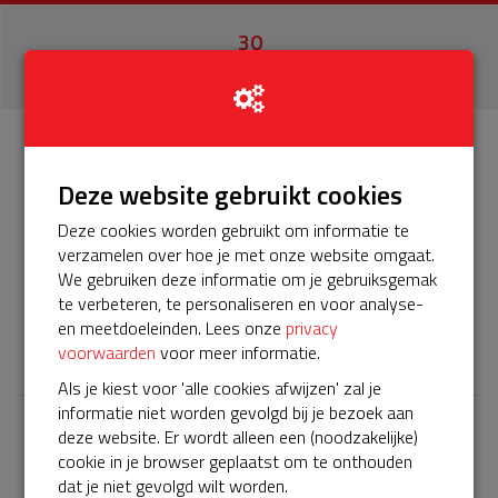
30
donaties
Info
Donateurs
30
Deze website gebruikt cookies
Deze cookies worden gebruikt om informatie te
Het servicepakket van onze BuurtAED verloopt bijna en
verzamelen over hoe je met onze website omgaat.
moet worden verlengd, zodat onze AED gebruiksklaar
We gebruiken deze informatie om je gebruiksgemak
blijft. Help je mee? Doneer voor ons servicepakket!
te verbeteren, te personaliseren en voor analyse-
en meetdoeleinden. Lees onze
privacy
𝕏
voorwaarden
voor meer informatie.
Als je kiest voor 'alle cookies afwijzen' zal je
informatie niet worden gevolgd bij je bezoek aan
deze website. Er wordt alleen een (noodzakelijke)
Laatste donaties
cookie in je browser geplaatst om te onthouden
Bekijk alle
dat je niet gevolgd wilt worden.