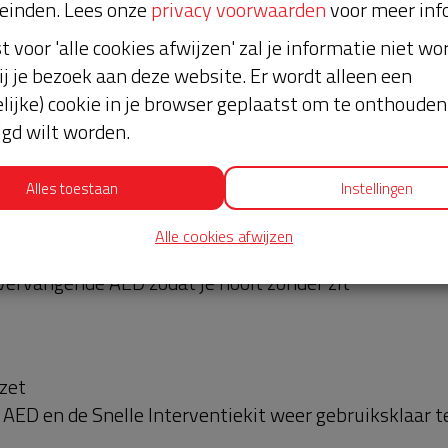
einden. Lees onze
privacy voorwaarden
voor meer inf
€375,- nodig. Het zou toch mooi zijn als we dit als buur
st voor 'alle cookies afwijzen' zal je informatie niet w
ij je bezoek aan deze website. Er wordt alleen een
 meer dan 15 oproepen zijn geweest in de afgelopen 5
lijke) cookie in je browser geplaatst om te onthouden 
voor de komende 5 jaar.
lgd wilt worden.
ende 5 jaar:
Alles toestaan
Instellingen
D een storing heeft
Alle cookies afwijzen
 storing te verhelpen
en vervangende AED zodat je nooit zonder zit
nzet
 AED en de Snelle Interventiekit weer gebruiksklaar t