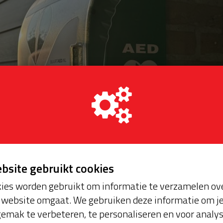
ebsite gebruikt cookies
ies worden gebruikt om informatie te verzamelen ove
website omgaat. We gebruiken deze informatie om j
oopt bijna en moet worden verlengd, zodat onze AED
emak te verbeteren, te personaliseren en voor analy
 al mee door middel van een kleine donatie. Om het