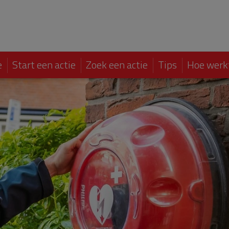
e
Start een actie
Zoek een actie
Tips
Hoe werk