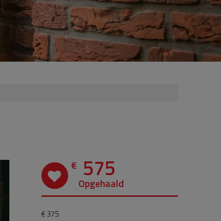
575
€
Opgehaald
€ 375