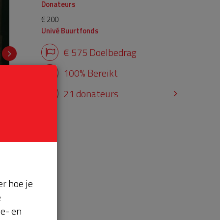
Donateurs
€ 200
Univé Buurtfonds
€ 575 Doelbedrag
100% Bereikt
21 donateurs
r hoe je
e
se- en