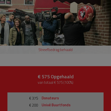
Streefbedrag behaald
€ 575
Opgehaald
van totaal € 575 (100%)
Donateurs
€ 375
Univé Buurtfonds
€ 200