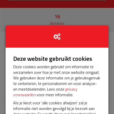
16
donaties
Info
Donateurs
16
Deze website gebruikt cookies
Het servicepakket van onze BuurtAED verloopt bijna en
Deze cookies worden gebruikt om informatie te
moet worden verlengd, zodat onze AED gebruiksklaar
verzamelen over hoe je met onze website omgaat.
blijft. Help je mee? Doneer voor ons servicepakket! Dan
We gebruiken deze informatie om je gebruiksgemak
zijn we de komende vijf jaar weer veilig in de Vijf!
te verbeteren, te personaliseren en voor analyse-
en meetdoeleinden. Lees onze
privacy
𝕏
voorwaarden
voor meer informatie.
Als je kiest voor 'alle cookies afwijzen' zal je
informatie niet worden gevolgd bij je bezoek aan