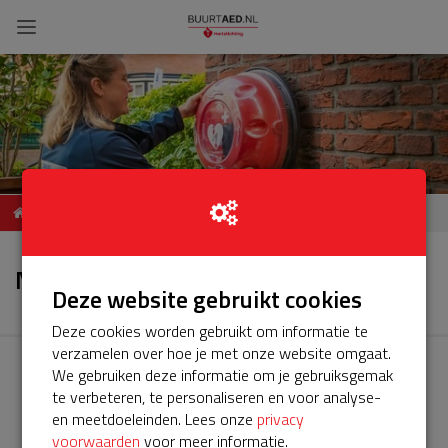
Servicepalket BuurtAED
Nieuws
Derde poellaan 31 2161dj
Nieuws
lisse
Deze website gebruikt cookies
Deze cookies worden gebruikt om informatie te
verzamelen over hoe je met onze website omgaat.
We gebruiken deze informatie om je gebruiksgemak
te verbeteren, te personaliseren en voor analyse-
en meetdoeleinden. Lees onze
privacy
voorwaarden
voor meer informatie.