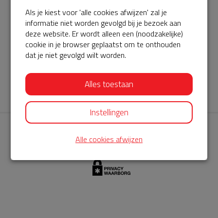
Als je kiest voor 'alle cookies afwijzen' zal je
AED360-ProCardio
informatie niet worden gevolgd bij je bezoek aan
ServiceBuurtAED wordt aangeboden door de Hartstichting en
deze website. Er wordt alleen een (noodzakelijke)
cookie in je browser geplaatst om te onthouden
AED360-ProCardio. Net als bij BuurtAED is AED360-ProCardio
dat je niet gevolgd wilt worden.
de leverancier van het servicepakket en ontzorgen zij jou de
komende jaren. AED360-ProCardio is gespecialiseerd in de
Alles toestaan
levering en het onderhoud van Philips AED’s.
Instellingen
Alle cookies afwijzen