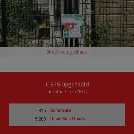
Streefbedrag behaald
€ 575
Opgehaald
van totaal € 575 (100%)
Donateurs
€ 375
Univé Buurtfonds
€ 200