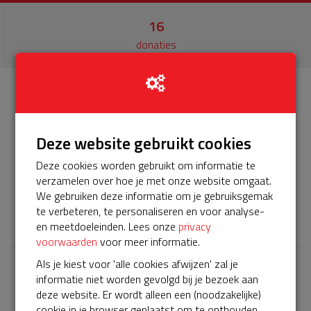
16
donaties
Info
Donateurs
16
Deze website gebruikt cookies
Het servicepakket van onze BuurtAED verloopt bijna en
Deze cookies worden gebruikt om informatie te
moet worden verlengd, zodat onze AED gebruiksklaar
verzamelen over hoe je met onze website omgaat.
blijft. Help je mee? Doneer voor ons servicepakket!
We gebruiken deze informatie om je gebruiksgemak
te verbeteren, te personaliseren en voor analyse-
𝕏
en meetdoeleinden. Lees onze
privacy
voorwaarden
voor meer informatie.
Als je kiest voor 'alle cookies afwijzen' zal je
informatie niet worden gevolgd bij je bezoek aan
Laatste donaties
deze website. Er wordt alleen een (noodzakelijke)
Bekijk alle
cookie in je browser geplaatst om te onthouden