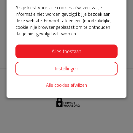
Als je kiest voor 'alle cookies afwijzen' zal je
AED360-ProCardio
informatie niet worden gevolgd bij je bezoek aan
ServiceBuurtAED wordt aangeboden door de Hartstichting en
deze website. Er wordt alleen een (noodzakelijke)
cookie in je browser geplaatst om te onthouden
AED360-ProCardio. Net als bij BuurtAED is AED360-ProCardio
dat je niet gevolgd wilt worden.
de leverancier van het servicepakket en ontzorgen zij jou de
komende jaren. AED360-ProCardio is gespecialiseerd in de
Alles toestaan
levering en het onderhoud van Philips AED’s.
Instellingen
Alle cookies afwijzen