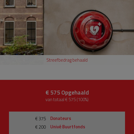
Streefbedrag behaald
€ 575
Opgehaald
van totaal € 575 (100%)
Donateurs
€ 375
Univé Buurtfonds
€ 200