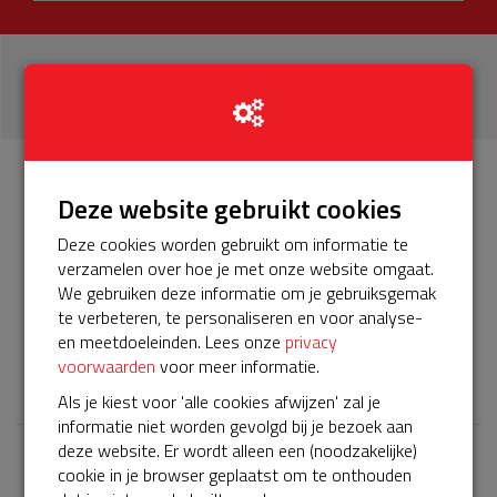
26
donaties
Info
Donateurs
Deze website gebruikt cookies
26
Deze cookies worden gebruikt om informatie te
verzamelen over hoe je met onze website omgaat.
Het servicepakket van onze BuurtAED verloopt bijna en
We gebruiken deze informatie om je gebruiksgemak
moet worden verlengd, zodat onze AED gebruiksklaar
te verbeteren, te personaliseren en voor analyse-
blijft. Help je mee? Doneer voor ons servicepakket!
en meetdoeleinden. Lees onze
privacy
voorwaarden
voor meer informatie.
𝕏
Als je kiest voor 'alle cookies afwijzen' zal je
informatie niet worden gevolgd bij je bezoek aan
deze website. Er wordt alleen een (noodzakelijke)
cookie in je browser geplaatst om te onthouden
Laatste donaties