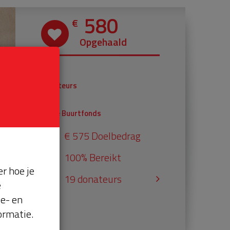
580
€
Opgehaald
€ 380
Donateurs
€ 200
Univé Buurtfonds
€ 575 Doelbedrag
100% Bereikt
r hoe je
19 donateurs
e
se- en
ormatie.