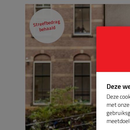
Streefbedrag
behaald
Deze w
Deze cook
met onze 
gebruiksg
meetdoel