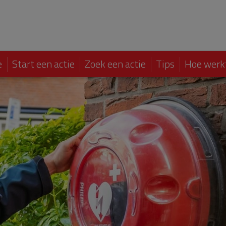
e
Start een actie
Zoek een actie
Tips
Hoe werk