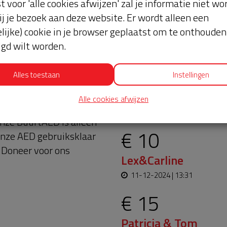
st voor 'alle cookies afwijzen' zal je informatie niet w
ij je bezoek aan deze website. Er wordt alleen een
lijke) cookie in je browser geplaatst om te onthouden 
lgd wilt worden.
Alles toestaan
Instellingen
esloopt en wacht onze
Laatste don
Alle cookies afwijzen
innenkort te hangen op
nze BuurtAED is alleen
€ 10
onze AED gebruiksklaar
 Doneer voor ons
Lex&Carline
11-12-2024 | 13:31
€ 15
Patricia & Tom