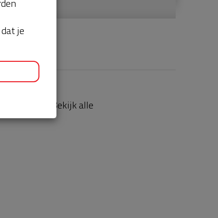
orden
dat je
aties
Bekijk alle