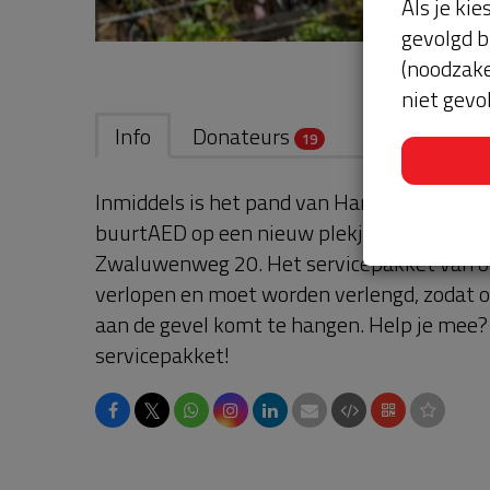
Als je kie
gevolgd b
(noodzake
niet gevo
Info
Donateurs
19
Inmiddels is het pand van Harry Janmaat g
buurtAED op een nieuw plekje. Hij komt b
Zwaluwenweg 20. Het servicepakket van o
verlopen en moet worden verlengd, zodat 
aan de gevel komt te hangen. Help je mee?
servicepakket!
𝕏