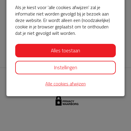
Als je kiest voor 'alle cookies afwijzen' zal je
AED360-ProCardio
informatie niet worden gevolgd bij je bezoek aan
ServiceBuurtAED wordt aangeboden door de Hartstichting en
deze website. Er wordt alleen een (noodzakelijke)
cookie in je browser geplaatst om te onthouden
AED360-ProCardio. Net als bij BuurtAED is AED360-ProCardio
dat je niet gevolgd wilt worden.
de leverancier van het servicepakket en ontzorgen zij jou de
komende jaren. AED360-ProCardio is gespecialiseerd in de
Alles toestaan
levering en het onderhoud van Philips AED’s.
Instellingen
Alle cookies afwijzen