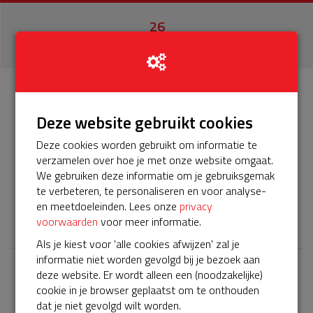
26
donaties
Info
Donateurs
26
Deze website gebruikt cookies
Deze cookies worden gebruikt om informatie te
Het servicepakket van onze BuurtAED verloopt bijna en
verzamelen over hoe je met onze website omgaat.
moet worden verlengd, zodat onze AED gebruiksklaar
We gebruiken deze informatie om je gebruiksgemak
blijft. Help je mee? Doneer voor ons servicepakket!
te verbeteren, te personaliseren en voor analyse-
en meetdoeleinden. Lees onze
privacy
𝕏
voorwaarden
voor meer informatie.
Als je kiest voor 'alle cookies afwijzen' zal je
informatie niet worden gevolgd bij je bezoek aan
deze website. Er wordt alleen een (noodzakelijke)
Laatste donaties
cookie in je browser geplaatst om te onthouden
Bekijk alle
dat je niet gevolgd wilt worden.