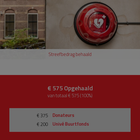
Streefbedrag behaald
€ 575
Opgehaald
van totaal € 575 (100%)
Donateurs
€ 375
Univé Buurtfonds
€ 200