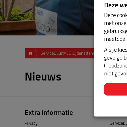
Deze w
Deze cook
met onze 
gebruiksg
meetdoel
Als je kie
ServiceBuurtAED Zijdenettenweg 8256 pl Biddin
gevolgd b
(noodzake
Nieuws
niet gevo
Extra informatie
Privacy
ServiceBu