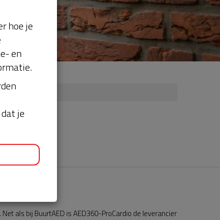
r hoe je
e
se- en
ormatie.
orden
dat je
Net als bij BuurtAED is AED360-ProCardio de leverancier