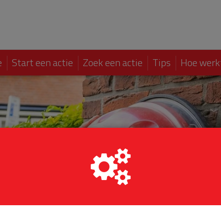
e
Start een actie
Zoek een actie
Tips
Hoe werk