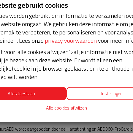
ebsite gebruikt cookies
ies worden gebruikt om informatie te verzamelen ove
website omgaat. We gebruiken deze informatie om j
emak te verbeteren, te personaliseren en voor analy
einden. Lees onze
privacy voorwaarden
voor meer inf
st voor 'alle cookies afwijzen' zal je informatie niet w
ghuizen
Nieuws
ij je bezoek aan deze website. Er wordt alleen een
lijke) cookie in je browser geplaatst om te onthouden 
lgd wilt worden.
Alles toestaan
Instellingen
Alle cookies afwijzen
AED360-ProCardio
urtAED wordt aangeboden door de Hartstichting en AED360-ProCardio. 