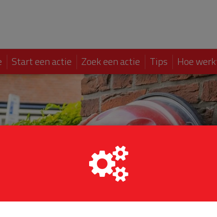
e
Start een actie
Zoek een actie
Tips
Hoe werk