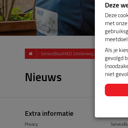
Deze w
Deze cook
met onze 
gebruiksg
meetdoel
Als je kie
ServiceBuurtAED Zeisterweg 25, 3984 NH, Odijk
gevolgd b
(noodzake
Nieuws
niet gevo
Extra informatie
Privacy
ServiceBu