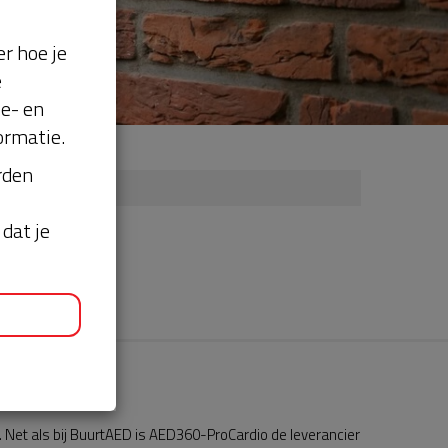
r hoe je
e
se- en
ormatie.
orden
dat je
Net als bij BuurtAED is AED360-ProCardio de leverancier