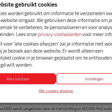
ebsite gebruikt cookies
ies worden gebruikt om informatie te verzamelen ove
website omgaat. We gebruiken deze informatie om j
emak te verbeteren, te personaliseren en voor analy
einden. Lees onze
privacy voorwaarden
voor meer inf
st voor 'alle cookies afwijzen' zal je informatie niet w
Nieuws
ij je bezoek aan deze website. Er wordt alleen een
lijke) cookie in je browser geplaatst om te onthouden 
lgd wilt worden.
Alles toestaan
Instellingen
Alle cookies afwijzen
AED360-ProCardio
urtAED wordt aangeboden door de Hartstichting en AED360-ProCardio. 