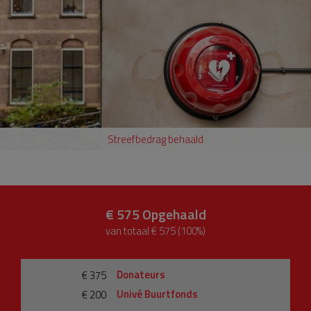
Streefbedrag behaald
€ 575
Opgehaald
van totaal € 575 (100%)
Donateurs
€ 375
Univé Buurtfonds
€ 200