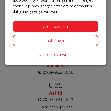
deze website. Er wordt alleen een (noodzakelijke)
Bekijk alle
cookie in je browser geplaatst om te onthouden
dat je niet gevolgd wilt worden.
€ 5
Anoniem
Alles toestaan
20-09-2023 | 09:14
Belangrijk dat een AED niet alleen in de buurt is, maar er
Instellingen
ook blijft !
Alle cookies afwijzen
€ 10
Anoniem
20-09-2023 | 08:50
€ 25
Astrid
20-09-2023 | 08:47
Zo helpen wij elkaar