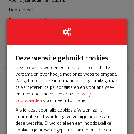
Doe je mee?
Klik dan gauw op Doneer nu en doneer een bedrag naar
keuze. Liever contant doneren, kom dan even langs op
Wikkestraat 1.
Dank je wel! Op naar nog meer hartveilige jaren.
𝕏
Deze website gebruikt cookies
Deze cookies worden gebruikt om informatie te
verzamelen over hoe je met onze website omgaat.
We gebruiken deze informatie om je gebruiksgemak
Laatste donaties
te verbeteren, te personaliseren en voor analyse-
Bekijk alle
en meetdoeleinden. Lees onze
privacy
voorwaarden
voor meer informatie.
€ 5
Als je kiest voor 'alle cookies afwijzen' zal je
informatie niet worden gevolgd bij je bezoek aan
Anoniem
deze website. Er wordt alleen een (noodzakelijke)
01-04-2023 | 13:45
cookie in je browser geplaatst om te onthouden