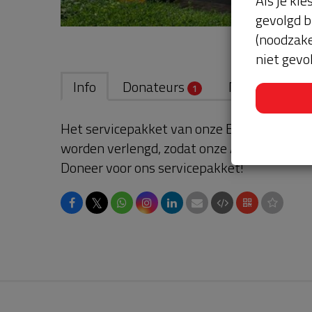
Als je kie
gevolgd b
(noodzake
niet gevo
Info
Donateurs
Nieuws
1
1
Het servicepakket van onze BuurtAED verl
worden verlengd, zodat onze AED gebruikskl
Doneer voor ons servicepakket!
𝕏