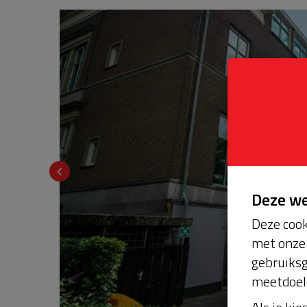
Deze w
Deze cook
met onze 
gebruiksg
meetdoel