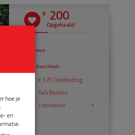
200
€
Opgehaald
€ 0
Donateurs
€ 200
Univé Buurtfonds
€ 575 Doelbedrag
34% Bereikt
r hoe je
1 donateur
e
se- en
ormatie.