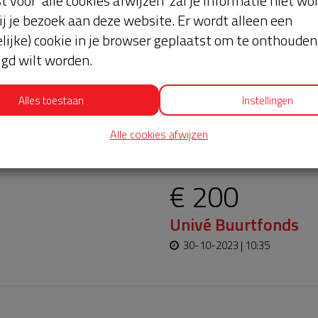
st voor 'alle cookies afwijzen' zal je informatie niet w
ij je bezoek aan deze website. Er wordt alleen een
lijke) cookie in je browser geplaatst om te onthouden 
lgd wilt worden.
Alles toestaan
Instellingen
oopt bijna en moet
Alle cookies afwijzen
Laatste don
aar blijft. Help je mee?
€ 200
Univé Buurtfonds
30-10-2023 | 10:35