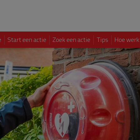
e
Start een actie
Zoek een actie
Tips
Hoe werk