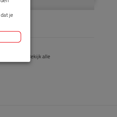
orden
dat je
aties
Bekijk alle