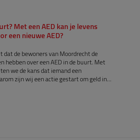
uurt? Met een AED kan je levens
oor een nieuwe AED?
dt dat de bewoners van Moordrecht de
n hebben over een AED in de buurt. Met
oten we de kans dat iemand een
arom zijn wij een actie gestart om geld in
ED geplaatst kan worden aan het pand van
e nummer 1. De AED is dan voor alle
24/7 toegankelijk. Doet u mee? Goed om
fbedrag niet halen, krijgt u uw inleg terug.
t u dat er elke week zo’n 300 mensen een
iekenhuis krijgen? De meeste
vendien plaats in een woonwijk. De