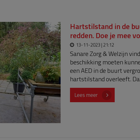
Hartstilstand in de b
redden. Doe je mee v
13-11-2023 | 21:12
Sanare Zorg & Welzijn vin
beschikking moeten kunne
een AED in de buurt vergr
hartstilstand overleeft. Da
te zamelen zodat er een A
Vivere Wonen aan Westeind
Lees meer
bewoners van Moordrecht 
te weten; als wij het stree
Achtergrondinformatie Wis
hartstilstand buiten het z
hartstilstanden vinden bo