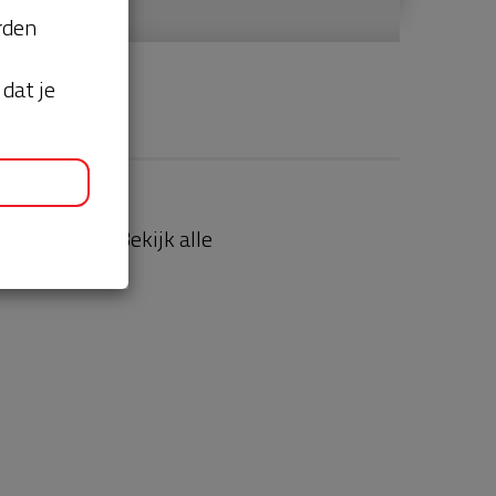
orden
dat je
aties
Bekijk alle