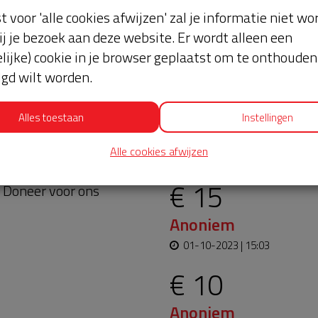
st voor 'alle cookies afwijzen' zal je informatie niet w
ij je bezoek aan deze website. Er wordt alleen een
lijke) cookie in je browser geplaatst om te onthouden 
lgd wilt worden.
Alles toestaan
Instellingen
t in ieder geval het
Laatste don
jaren. Het servicepakket
Alle cookies afwijzen
 worden verlengd, zodat
€ 15
? Doneer voor ons
Anoniem
01-10-2023 | 15:03
€ 10
Anoniem