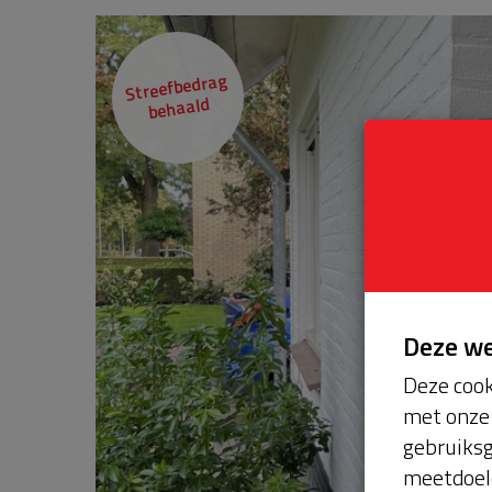
Streefbedrag
behaald
Deze w
Deze cook
met onze 
gebruiksg
meetdoel