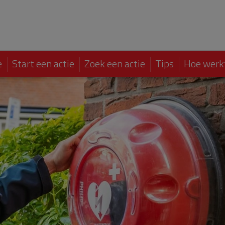
e
Start een actie
Zoek een actie
Tips
Hoe werk