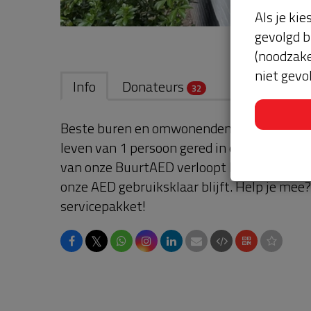
Als je kie
gevolgd b
(noodzake
niet gevo
Info
Donateurs
32
Beste buren en omwonenden, deze AED heef
leven van 1 persoon gered in de afgelopen 
van onze BuurtAED verloopt bijna en moet
onze AED gebruiksklaar blijft. Help je mee
servicepakket!
𝕏