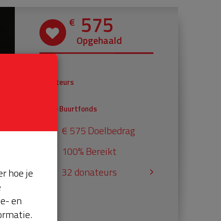
575
€
Opgehaald
€ 375
Donateurs
€ 200
Univé Buurtfonds
€ 575 Doelbedrag
100% Bereikt
32 donateurs
r hoe je
e
se- en
ormatie.