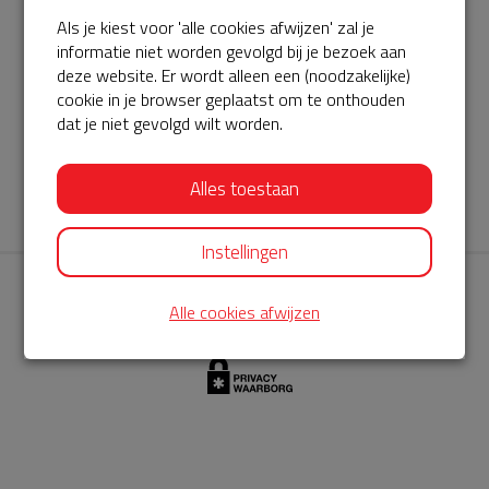
Als je kiest voor 'alle cookies afwijzen' zal je
AED360-ProCardio
informatie niet worden gevolgd bij je bezoek aan
ServiceBuurtAED wordt aangeboden door de Hartstichting en
deze website. Er wordt alleen een (noodzakelijke)
cookie in je browser geplaatst om te onthouden
AED360-ProCardio. Net als bij BuurtAED is AED360-ProCardio
dat je niet gevolgd wilt worden.
de leverancier van het servicepakket en ontzorgen zij jou de
komende jaren. AED360-ProCardio is gespecialiseerd in de
Alles toestaan
levering en het onderhoud van Philips AED’s.
Instellingen
Alle cookies afwijzen