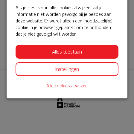
Als je kiest voor 'alle cookies afwijzen' zal je
AED360-ProCardio
informatie niet worden gevolgd bij je bezoek aan
ServiceBuurtAED wordt aangeboden door de Hartstichting en
deze website. Er wordt alleen een (noodzakelijke)
cookie in je browser geplaatst om te onthouden
AED360-ProCardio. Net als bij BuurtAED is AED360-ProCardio
dat je niet gevolgd wilt worden.
de leverancier van het servicepakket en ontzorgen zij jou de
komende jaren. AED360-ProCardio is gespecialiseerd in de
Alles toestaan
levering en het onderhoud van Philips AED’s.
Instellingen
Alle cookies afwijzen