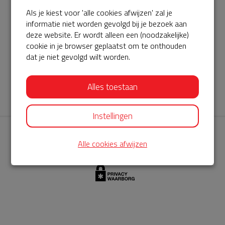
Als je kiest voor 'alle cookies afwijzen' zal je
AED360-ProCardio
informatie niet worden gevolgd bij je bezoek aan
ServiceBuurtAED wordt aangeboden door de Hartstichting en
deze website. Er wordt alleen een (noodzakelijke)
cookie in je browser geplaatst om te onthouden
AED360-ProCardio. Net als bij BuurtAED is AED360-ProCardio
dat je niet gevolgd wilt worden.
de leverancier van het servicepakket en ontzorgen zij jou de
komende jaren. AED360-ProCardio is gespecialiseerd in de
Alles toestaan
levering en het onderhoud van Philips AED’s.
Instellingen
Alle cookies afwijzen