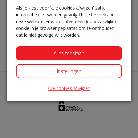
Als je kiest voor 'alle cookies afwijzen' zal je
AED360-ProCardio
informatie niet worden gevolgd bij je bezoek aan
ServiceBuurtAED wordt aangeboden door de Hartstichting en
deze website. Er wordt alleen een (noodzakelijke)
cookie in je browser geplaatst om te onthouden
AED360-ProCardio. Net als bij BuurtAED is AED360-ProCardio
dat je niet gevolgd wilt worden.
de leverancier van het servicepakket en ontzorgen zij jou de
komende jaren. AED360-ProCardio is gespecialiseerd in de
Alles toestaan
levering en het onderhoud van Philips AED’s.
Instellingen
Alle cookies afwijzen