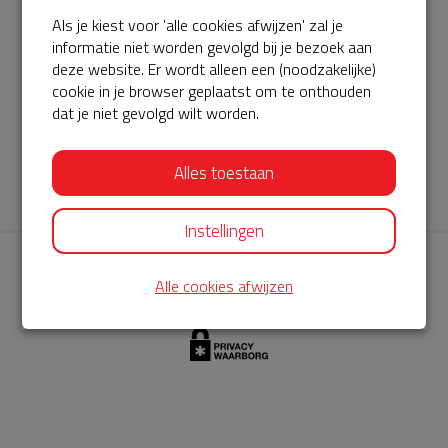
Als je kiest voor 'alle cookies afwijzen' zal je
AED360-ProCardio
informatie niet worden gevolgd bij je bezoek aan
ServiceBuurtAED wordt aangeboden door de Hartstichting en
deze website. Er wordt alleen een (noodzakelijke)
cookie in je browser geplaatst om te onthouden
AED360-ProCardio. Net als bij BuurtAED is AED360-ProCardio
dat je niet gevolgd wilt worden.
de leverancier van het servicepakket en ontzorgen zij jou de
komende jaren. AED360-ProCardio is gespecialiseerd in de
Alles toestaan
levering en het onderhoud van Philips AED’s.
Instellingen
Alle cookies afwijzen